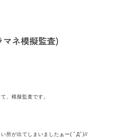
ラマネ模擬監査)
して、模擬監査です。
が出てしまいましたぁー( ﾟДﾟ)//