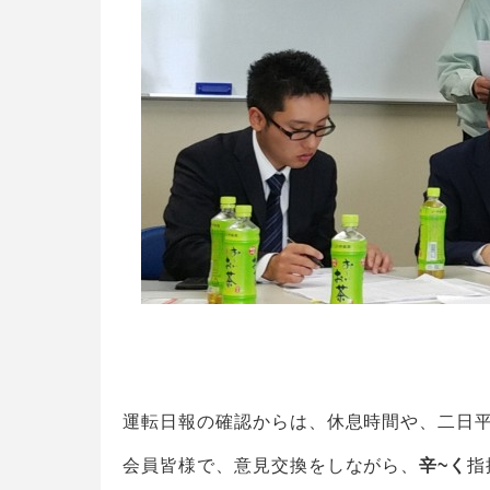
運転日報の確認からは、休息時間や、二日
会員皆様で、意見交換をしながら、
辛~く
指